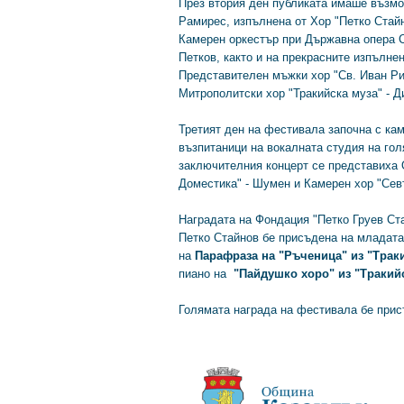
През втория ден публиката имаше възмо
Рамирес, изпълнена от Хор "Петко Стайн
Камерен оркестър при Държавна опера С
Петков, както и на прекрасните изпълне
Представителен мъжки хор "Св. Иван Ри
Митрополитски хор "Тракийска муза" - Д
Третият ден на фестивала започна с кам
възпитаници на вокалната студия на го
заключителния концерт се представиха 
Доместика" - Шумен и Камерен хор "Севт
Наградата на Фондация "Петко Груев Ст
Петко Стайнов бе присъдена на младата
на
Парафраза на "Ръченица" из "Трак
пиано на
"Пайдушко хоро" из "Тракий
Голямата награда на фестивала бе при