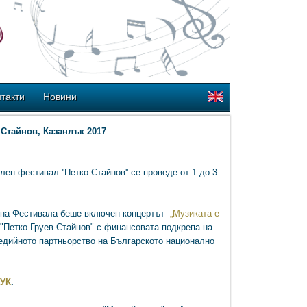
такти
Новини
Стайнов, Казанлък 2017
ен фестивал ''Петко Стайнов'' се проведе от 1 до 3
а на Фестивала беше включен концертът
„Музиката е
 "Петко Груев Стайнов" с финансовата подкрепа на
медийното партньорство на Българското национално
УК
.