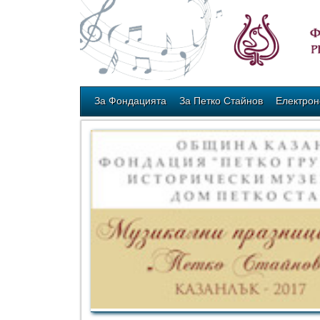
За Фондацията
За Петко Стайнов
Електрон