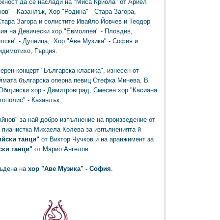
жност да се наслади на "Миса Криола" от Ариел
ов" - Казанлък, Хор "Родина" - Стара Загора,
тара Загора и солистите Ивайло Йовчев и Теодор
ния на Девически хор "Евмолпея" - Пловдив,
лски" - Дупница, Хор "Аве Музика" - София и
идимотихо, Гърция.
ерен концерт "Българска класика", изнесен от
лямата българска оперна певиц Стефка Минева. В
Общински хор - Димитровград, Смесен хор "Касиана
ополис" - Казанлък.
айнов" за най-добро изпълнение на произведение от
 пианистка Михаела Колева за изпълненията й
ийски танци"
от Виктор Чучков и на аранжимент за
ски танци"
от Марио Ангелов.
съдена на
хор "Аве Музика" - София
.