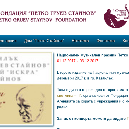
ен архив
Дом “Петко Стайнов”
Нототека
Фонотека
Кон
Национален музикален празник Петко 
01.12.2017 ÷ 03.12.2017
Второто издание на Националния музикал
декември 2017 г. в гр. Казанлък.
Тази година в първия ден от програмат
светлина – ІІ“
, организиран от Фондация
Агенцията за хората с увреждания и с 
радио.
Запис от концерта можете да видите
Т