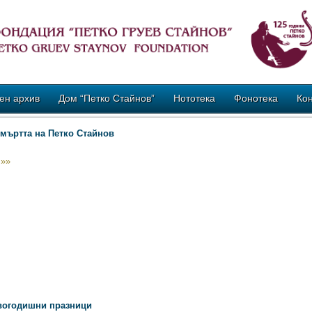
ен архив
Дом “Петко Стайнов”
Нототека
Фонотека
Кон
смъртта на Петко Стайнов
 »»
вогодишни празници