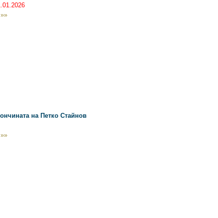
1.01.2026
 »»
кончината на Петко Стайнов
 »»