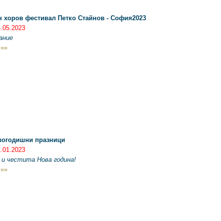
 хоров фестивал Петко Стайнов - София2023
4.05.2023
ание
 »»
вогодишни празници
1.01.2023
 и честита Нова година!
 »»