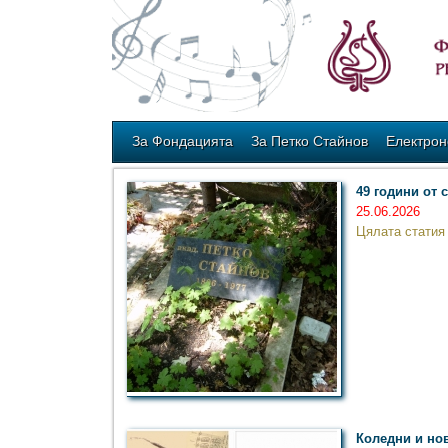
За Фондацията
За Петко Стайнов
Електрон
49 години от 
25.06.2026
Цялата статия
Коледни и но